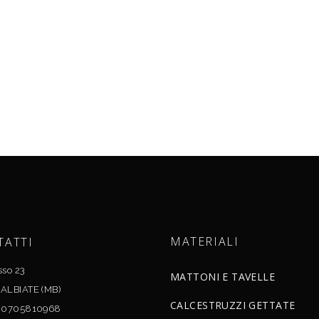
MATERIALI
TATTI
sso 23
MATTONI E TAVELLE
ALBIATE (MB)
CALCESTRUZZI GETTATE
 00705810968