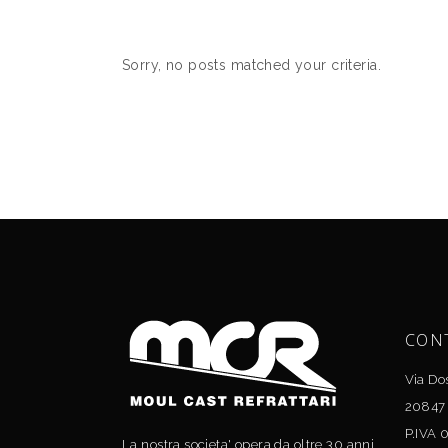
Sorry, no posts matched your criteria.
CON
Via Do
20847 
P.IVA
La nostra societa' opera da oltre 30 anni